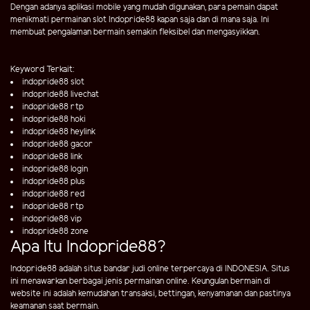
Dengan adanya aplikasi mobile yang mudah digunakan, para pemain dapat
menikmati permainan slot Indopride88 kapan saja dan di mana saja. Ini
membuat pengalaman bermain semakin fleksibel dan mengasyikkan.
Keyword Terkait:
indopride88 slot
indopride88 livechat
indopride88 rtp
indopride88 hoki
indopride88 heylink
indopride88 gacor
indopride88 link
indopride88 login
indopride88 plus
indopride88 red
indopride88 rtp
indopride88 vip
indopride88 zone
Apa Itu Indopride88?
Indopride88 adalah situs bandar judi online terpercaya di INDONESIA. Situs
ini menawarkan berbagai jenis permainan online. Keungulan bermain di
website ini adalah kemudahan transaksi, bettingan, kenyamanan dan pastinya
keamanan saat bermain.