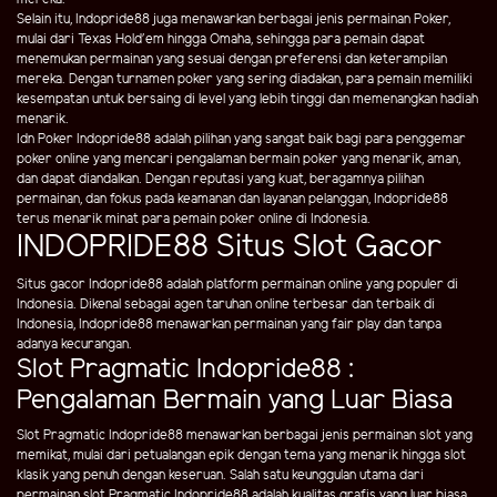
Selain itu, Indopride88 juga menawarkan berbagai jenis permainan Poker,
mulai dari Texas Hold'em hingga Omaha, sehingga para pemain dapat
menemukan permainan yang sesuai dengan preferensi dan keterampilan
mereka. Dengan turnamen poker yang sering diadakan, para pemain memiliki
kesempatan untuk bersaing di level yang lebih tinggi dan memenangkan hadiah
menarik.
Idn Poker Indopride88 adalah pilihan yang sangat baik bagi para penggemar
poker online yang mencari pengalaman bermain poker yang menarik, aman,
dan dapat diandalkan. Dengan reputasi yang kuat, beragamnya pilihan
permainan, dan fokus pada keamanan dan layanan pelanggan, Indopride88
terus menarik minat para pemain poker online di Indonesia.
INDOPRIDE88 Situs Slot Gacor
Situs gacor Indopride88 adalah platform permainan online yang populer di
Indonesia. Dikenal sebagai agen taruhan online terbesar dan terbaik di
Indonesia, Indopride88 menawarkan permainan yang fair play dan tanpa
adanya kecurangan.
Slot Pragmatic Indopride88 :
Pengalaman Bermain yang Luar Biasa
Slot Pragmatic Indopride88 menawarkan berbagai jenis permainan slot yang
memikat, mulai dari petualangan epik dengan tema yang menarik hingga slot
klasik yang penuh dengan keseruan. Salah satu keunggulan utama dari
permainan slot Pragmatic Indopride88 adalah kualitas grafis yang luar biasa,