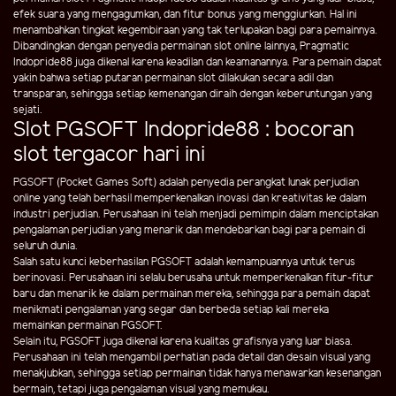
efek suara yang mengagumkan, dan fitur bonus yang menggiurkan. Hal ini
menambahkan tingkat kegembiraan yang tak terlupakan bagi para pemainnya.
Dibandingkan dengan penyedia permainan slot online lainnya, Pragmatic
Indopride88 juga dikenal karena keadilan dan keamanannya. Para pemain dapat
yakin bahwa setiap putaran permainan slot dilakukan secara adil dan
transparan, sehingga setiap kemenangan diraih dengan keberuntungan yang
sejati.
Slot PGSOFT Indopride88 : bocoran
slot tergacor hari ini
PGSOFT (Pocket Games Soft) adalah penyedia perangkat lunak perjudian
online yang telah berhasil memperkenalkan inovasi dan kreativitas ke dalam
industri perjudian. Perusahaan ini telah menjadi pemimpin dalam menciptakan
pengalaman perjudian yang menarik dan mendebarkan bagi para pemain di
seluruh dunia.
Salah satu kunci keberhasilan PGSOFT adalah kemampuannya untuk terus
berinovasi. Perusahaan ini selalu berusaha untuk memperkenalkan fitur-fitur
baru dan menarik ke dalam permainan mereka, sehingga para pemain dapat
menikmati pengalaman yang segar dan berbeda setiap kali mereka
memainkan permainan PGSOFT.
Selain itu, PGSOFT juga dikenal karena kualitas grafisnya yang luar biasa.
Perusahaan ini telah mengambil perhatian pada detail dan desain visual yang
menakjubkan, sehingga setiap permainan tidak hanya menawarkan kesenangan
bermain, tetapi juga pengalaman visual yang memukau.